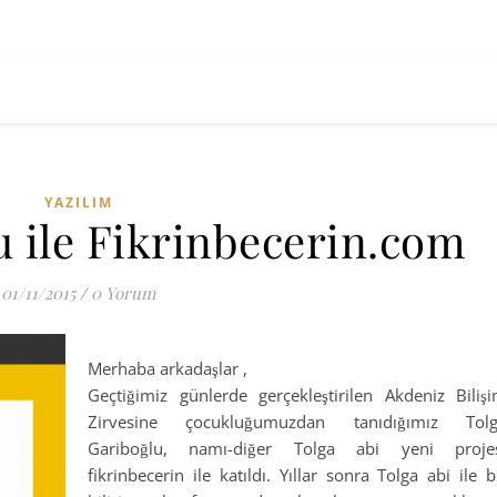
YAZILIM
u ile Fikrinbecerin.com
01/11/2015
/
0 Yorum
Merhaba arkadaşlar ,
Geçtiğimiz günlerde gerçekleştirilen Akdeniz Biliş
Zirvesine çocukluğumuzdan tanıdığımız Tol
Gariboğlu, namı-diğer Tolga abi yeni proje
fikrinbecerin ile katıldı. Yıllar sonra Tolga abi ile b