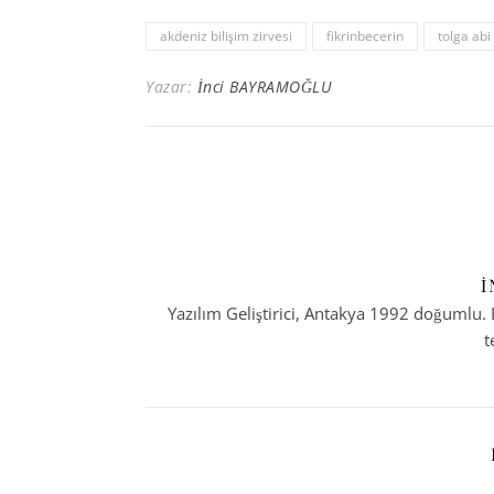
akdeniz bilişim zirvesi
fikrinbecerin
tolga abi
Yazar:
İnci BAYRAMOĞLU
İ
Yazılım Geliştirici, Antakya 1992 doğumlu. B
t