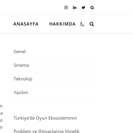
ANASAYFA
HAKKIMDA
Genel
Sinema
Teknoloji
Yazılım
im
ga
Türkiye’de Oyun Ekosisteminin
si
ir
Problem ve İhtiyaçlarına Yönelik