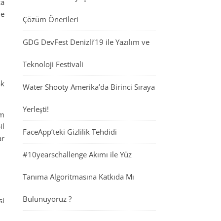
za
le
Çözüm Önerileri
GDG DevFest Denizli’19 ile Yazılım ve
Teknoloji Festivali
ak
Water Shooty Amerika’da Birinci Sıraya
Yerleşti!
om
il
FaceApp’teki Gizlilik Tehdidi
ar
#10yearschallenge Akımı ile Yüz
Tanıma Algoritmasına Katkıda Mı
Bulunuyoruz ?
si