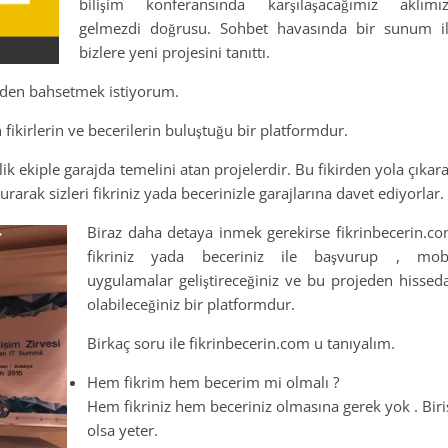
bilişim konferansında karşılaşacağımız aklımı
gelmezdi doğrusu. Sohbet havasında bir sunum i
bizlere yeni projesini tanıttı.
jeden bahsetmek istiyorum.
fikirlerin ve becerilerin buluştuğu bir platformdur.
lik ekiple garajda temelini atan projelerdir. Bu fikirden yola çıkar
rarak sizleri fikriniz yada becerinizle garajlarına davet ediyorlar.
Biraz daha detaya inmek gerekirse fikrinbecerin.c
fikriniz yada beceriniz ile başvurup , mob
uygulamalar geliştireceğiniz ve bu projeden hissed
olabileceğiniz bir platformdur.
Birkaç soru ile fikrinbecerin.com u tanıyalım.
Hem fikrim hem becerim mi olmalı ?
Hem fikriniz hem beceriniz olmasına gerek yok . Biri
olsa yeter.