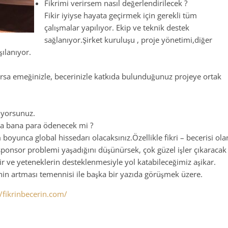
Fikrimi verirsem nasıl değerlendirilecek ?
Fikir iyiyse hayata geçirmek için gerekli tüm
çalışmalar yapılıyor. Ekip ve teknik destek
sağlanıyor.Şirket kuruluşu , proje yönetimi,diğer
şılanıyor.
yorsa emeğinizle, becerinizle katkıda bulunduğunuz projeye ortak
luyorsunuz.
nda bana para ödenecek mi ?
oyunca global hissedarı olacaksınız.Özellikle fikri – becerisi ola
sponsor problemi yaşadığını düşünürsek, çok güzel işler çıkaracak
r ve yeteneklerin desteklenmesiyle yol katabileceğimiz aşikar.
rinin artması temennisi ile başka bir yazıda görüşmek üzere.
//fikrinbecerin.com/