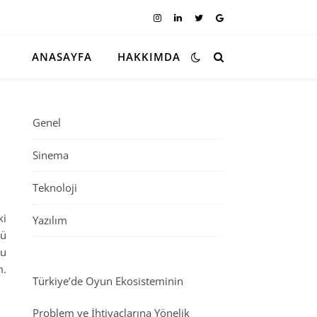
ANASAYFA
HAKKIMDA
Genel
Sinema
Teknoloji
ki
Yazılım
mü
nu
m.
Türkiye’de Oyun Ekosisteminin
Problem ve İhtiyaçlarına Yönelik