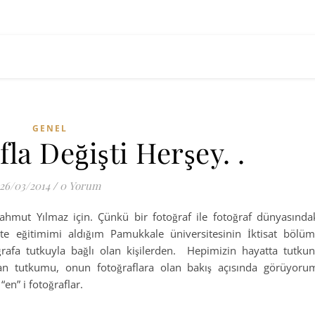
GENEL
fla Değişti Herşey. .
26/03/2014
/
0 Yorum
hmut Yılmaz için. Çünkü bir fotoğraf ile fotoğraf dünyasında
ite eğitimimi aldığım Pamukkale üniversitesinin İktisat bölü
rafa tutkuyla bağlı olan kişilerden. Hepimizin hayatta tutku
an tutkumu, onun fotoğraflara olan bakış açısında görüyoru
en” i fotoğraflar.